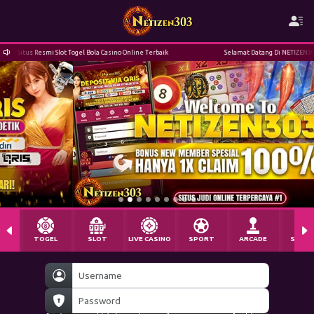
ogel Bola Casino Online Terbaik
Selamat Datang Di NETIZEN303 Situs Resmi Slot Toge
SELAMAT KEPADA
ju****3 Telah Melakukan WD Sebesar
Rp. 20.400.000
TOGEL
SLOT
LIVE CASINO
SPORT
ARCADE
SABU