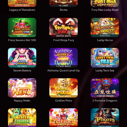
Legacy of Ramakien
Roma
Fury Max Lucky Road
Fiery Sevens Hot 100
Fruit Ninja Fury
Lucky Horse
Sweet Bakery
Alchemy Quest Level Up
Lucky Twin Sea
Happy Neko
Golden Pixiu
5 Fortune Dragons