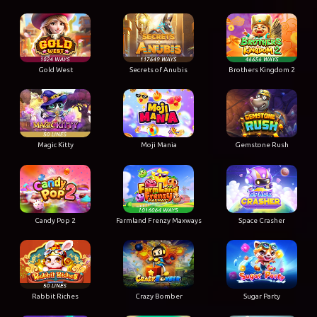
Gold West
Secrets of Anubis
Brothers Kingdom 2
Magic Kitty
Moji Mania
Gemstone Rush
Candy Pop 2
Farmland Frenzy Maxways
Space Crasher
Rabbit Riches
Crazy Bomber
Sugar Party