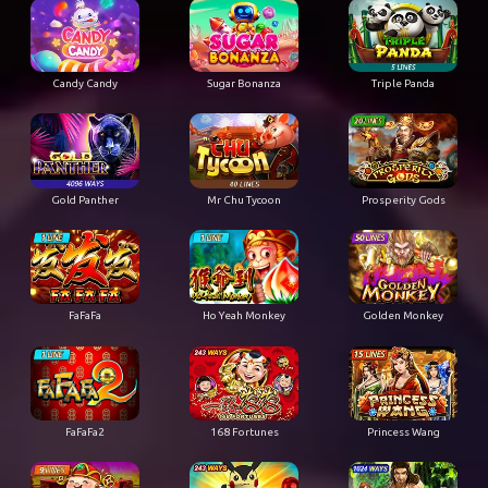
Candy Candy
Sugar Bonanza
Triple Panda
Gold Panther
Mr Chu Tycoon
Prosperity Gods
Golden Monkey
FaFaFa
Ho Yeah Monkey
FaFaFa2
168 Fortunes
Princess Wang