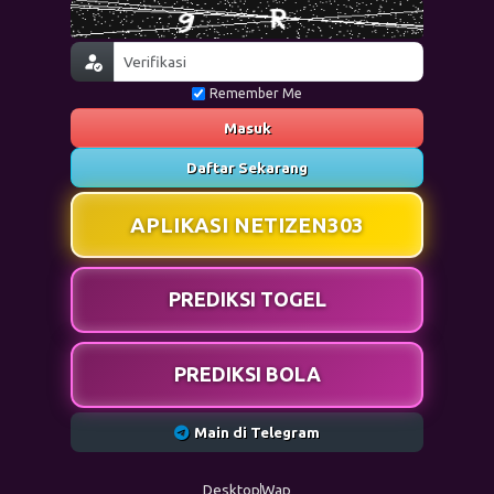
Remember Me
Masuk
Daftar Sekarang
APLIKASI NETIZEN303
PREDIKSI TOGEL
PREDIKSI BOLA
Main di Telegram
Desktop
Wap