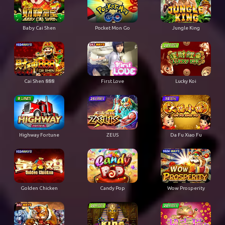
Baby Cai Shen
Pocket Mon Go
Jungle King
First Love
Cai Shen 888
Lucky Koi
Highway Fortune
ZEUS
Da Fu Xiao Fu
Golden Chicken
Candy Pop
Wow Prosperity