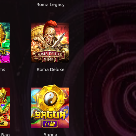
Roma Legacy
ms
Roma Deluxe
n Bao
Bagua