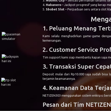
3.
Nolimit City
– Sensasi permainan dinamis de
4.
Habanero
– Jackpot progresif yang kerap m
5.
Sbobet Slot
– Perpaduan seru antara slot kl
Menga
1. Peluang Menang Tert
Kami selalu menghadirkan game-game dengan 
kemenangan.
2. Customer Service Pro
Tim support kami siap membantu kapan saja mel
Tsai Shen's Gift
T
3. Transaksi Super Cep
Deposit mulai dari Rp10.000 saja sudah bisa
terjamin keamanannya.
4. Keamanan Data Terja
NETIZEN303 menggunakan sistem enkripsi bersta
Pesan dari Tim NETIZE