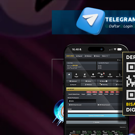
TELEGRA
Daftar
Login
Fortune Crown Gold
Steamb
Gift