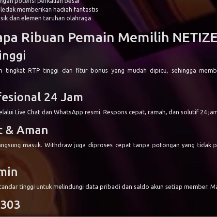
ngan potensi perkalian besar
Pro
eledak memberikan hadiah fantastis
asik dan elemen taruhan olahraga
pa Ribuan Pemain Memilih NETIZ
inggi
tingkat RTP tinggi dan fitur bonus yang mudah dipicu, sehingga membe
fesional 24 Jam
alui Live Chat dan WhatsApp resmi. Respons cepat, ramah, dan solutif 24 jam
igers Lair
Dragon's Realm
Pharaoh's 
at & Aman
 langsung masuk. Withdraw juga diproses cepat tanpa potongan yang tidak
min
ndar tinggi untuk melindungi data pribadi dan saldo akun setiap member. Ma
N303