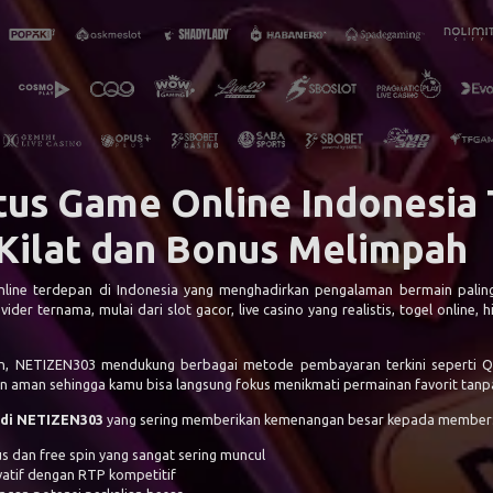
tus Game Online Indonesia
ull Street
Wild Watermelon
Trick Or Tr
Kilat dan Bonus Melimpah
line terdepan di Indonesia yang menghadirkan pengalaman bermain pali
vider ternama, mulai dari slot gacor, live casino yang realistis, togel onlin
 NETIZEN303 mendukung berbagai metode pembayaran terkini seperti QRIS
 dan aman sehingga kamu bisa langsung fokus menikmati permainan favorit tan
r di NETIZEN303
yang sering memberikan kemenangan besar kepada member
s dan free spin yang sangat sering muncul
atif dengan RTP kompetitif
ains Treasure
Captain's Treasure
Witch's B