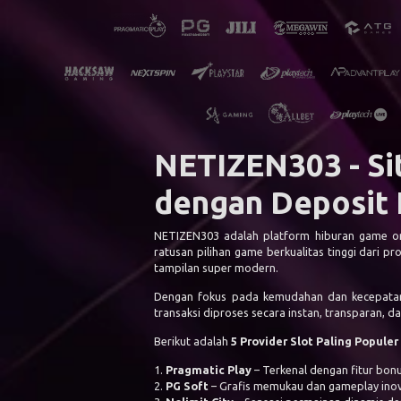
NETIZEN303 - Si
Hot Wheels
B
dengan Deposit 
NETIZEN303 adalah platform hiburan game on
ratusan pilihan game berkualitas tinggi dari pro
tampilan super modern.
Dengan fokus pada kemudahan dan kecepatan,
transaksi diproses secara instan, transparan,
Berikut adalah
5 Provider Slot Paling Popule
1.
Pragmatic Play
– Terkenal dengan fitur bonu
2.
PG Soft
– Grafis memukau dan gameplay inov
Dolphins Pearl Deluxe
Capt