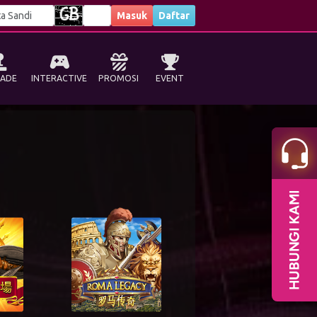
smi Slot Togel Bola Casino Online Terbaik
Masuk
Daftar
ADE
INTERACTIVE
PROMOSI
EVENT