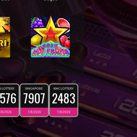
at
Hot Fruits
W LOTTERY
SINGAPORE
KMC LOTTERY
576
7907
2483
/8/2026
7/8/2026
7/8/2026
ess
Maya Ways