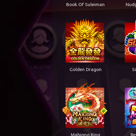
Book Of Suleiman
Nudg
Golden Dragon
S
Mahjong King
Re