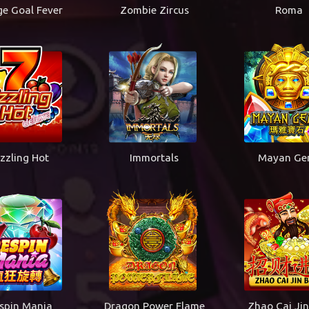
e Goal Fever
Zombie Zircus
Roma
izzling Hot
Immortals
Mayan Ge
spin Mania
Dragon Power Flame
Zhao Cai Ji