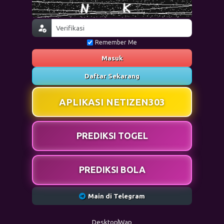
Remember Me
Masuk
Daftar Sekarang
APLIKASI NETIZEN303
PREDIKSI TOGEL
PREDIKSI BOLA
Main di Telegram
Desktop
Wap