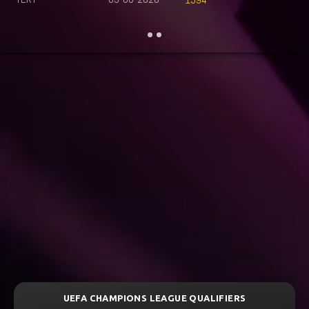
UEFA CHAMPIONS LEAGUE QUALIFIERS