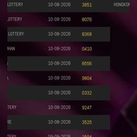
HONGKONG
09-08-2026
8620