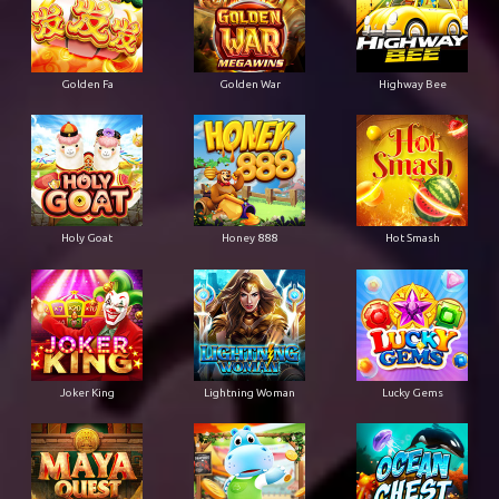
Golden Fa
Golden War
Highway Bee
Holy Goat
Honey 888
Hot Smash
Joker King
Lightning Woman
Lucky Gems