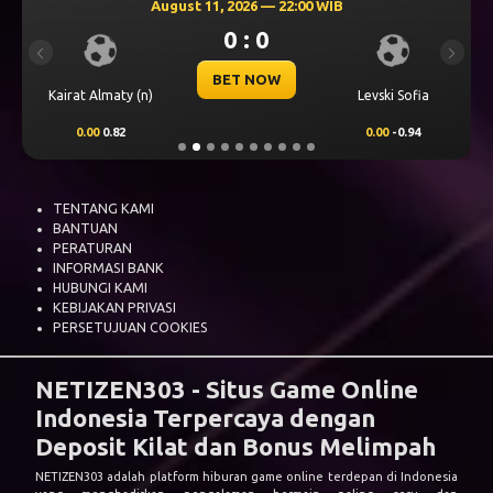
August 11, 2026 — 22:00 WIB
0 : 0
Previous
Next
BET NOW
Kairat Almaty (n)
Levski Sofia
0.00
0.82
0.00
-0.94
TENTANG KAMI
BANTUAN
PERATURAN
INFORMASI BANK
HUBUNGI KAMI
KEBIJAKAN PRIVASI
PERSETUJUAN COOKIES
NETIZEN303 - Situs Game Online
Indonesia Terpercaya dengan
Deposit Kilat dan Bonus Melimpah
NETIZEN303 adalah platform hiburan game online terdepan di Indonesia