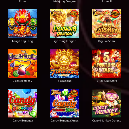
Roma
Mahjong Dragon
Roma II
Long Long Long
Lightning Dragon
Big Cai Shen
Classic Fruits 7
7 Dragons
5 Fortune Stars
Candy Bonanza
Candy Bonanza Xmas
Crazy Monkey Deluxe